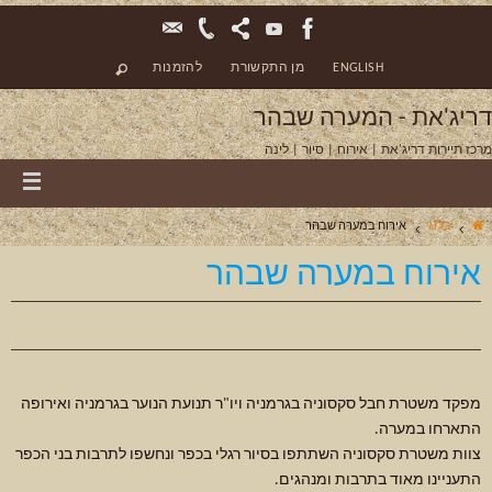
ENGLISH
מן התקשורת
להזמנות
דריג'את - המערה שבהר
מרכז תיירות דריג'את | אירוח | סיור | לינה
בלוג
אירוח במערה שבהר
אירוח במערה שבהר
פברואר 27, 2020
בלוג
מפקד משטרת חבל סקסוניה בגרמניה ויו"ר תנועת הנוער בגרמניה ואירופה
התארחו במערה.
צוות משטרת סקסוניה השתתפו בסיור רגלי בכפר ונחשפו לתרבות בני הכפר
התעניינו מאוד בתרבות ומנהגים.