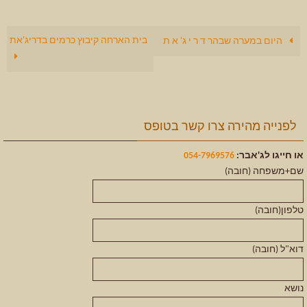
בית הארחה קיבוץ כרמים בדריג'את
היום במערה שבהר ד ר י ג' א ת
לפנייה מהירה צרו קשר בטופס
או חייגו לג'אבר:
054-7969576
שם+משפחה (חובה)
טלפון(חובה)
דוא"ל (חובה)
נושא