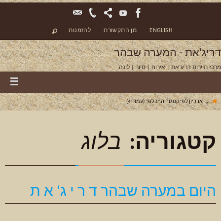
ENGLISH
מן התקשורת
להזמנות
דריג'את - המערה שבהר
מרכז תיירות דריג'את | אירוח | סיור | לינה
ארכיון לפי קטגוריה "בלוג"
(עמוד 4)
קטגוריה:
בלוג
היום במערה שבהר ד ר י ג' א ת
פברואר 20, 2020
בלוג