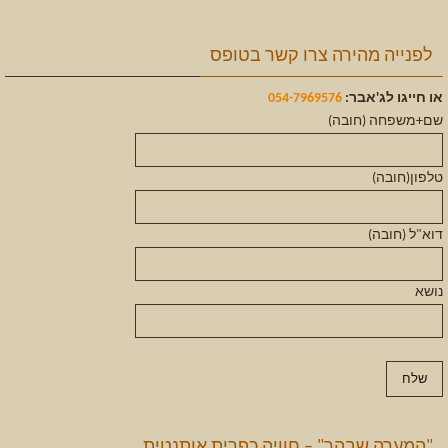
לפנייה מהירה צרו קשר בטופס
או חייגו לג'אבר:
054-7969576
שם+משפחה (חובה)
טלפון(חובה)
דוא"ל (חובה)
נושא
"המערה שבהר" – חוויה כפרית אותנטית