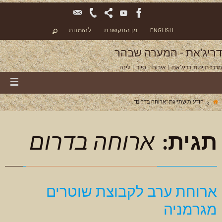
ENGLISH
מן התקשורת
להזמנות
דריג'את - המערה שבהר
מרכז תיירות דריג'את | אירוח | סיור | לינה
הודעות שתייגת "ארוחה בדרום"
תגית:
ארוחה בדרום
ארוחת ערב לקבוצת שוטרים
מגרמניה