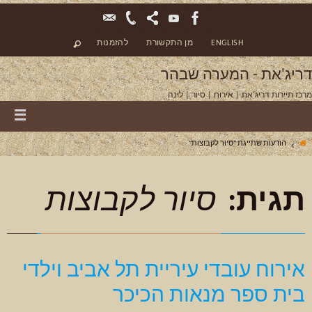
ENGLISH
מן התקשורת
להזמנות
דריג'את - המערה שבהר
מרכז תיירות דריג'את | אירוח | סיור | לינה
הודעות שתייגת "סיור לקבוצות"
תגית:
סיור לקבוצות
אירוח עובדי עיריית תל אביב וילדי
בית ספר מנאות הכיכר